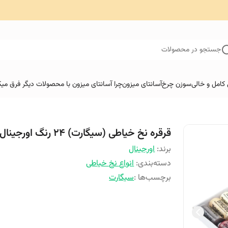
جستجو در محصولات
کامل و خالی
سوزن چرخ
آسانتای میزون
چرا آسانتای میزون با محصولات دیگر فرق میک
قرقره نخ خیاطی (سیگارت) 24 رنگ اورجینال
برند:
اورجینال
دسته‌بندی
:
انواع نخ خیاطی
برچسب‌ها :
سیگارت