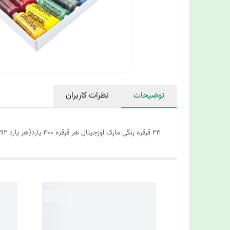
توضیحات
نظرات کاربران
24 قرقره رنگی مارک اوزجینال هر قرقره 400 یارد(هر یارد 92 سانتی متر است ) قرقره ها داخل سلفون اورجینال