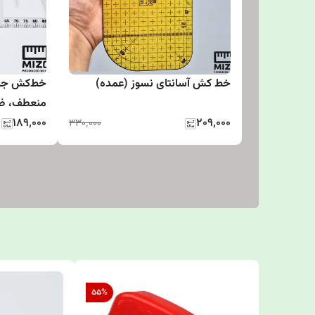
خط کش آسانتای نسوز (عمده)
خط‌کش جزو
منعطف، ضد 
۲۰۹٬۰۰۰
۱۸۹٬۰۰۰
بروشور آم
۳۳۰٬۰۰۰
55
%