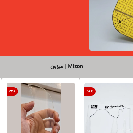
Mizon | میزون
72
%
56
%