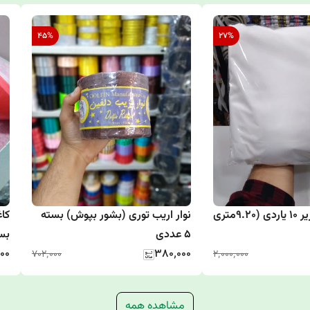
45
%
27
%
لایی چسب حریر 10 یاردی (9.20متری
نوار اریب توری (بشور بپوش) بسته
5 عددی
بسته 
۰۰
۳۸۰٬۰۰۰
۷۰۲٬۰۰۰
۲٬۰۰۰٬۰۰۰
مشاهده همه