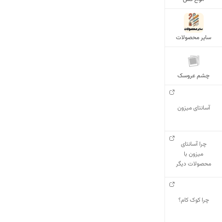
سایر محصولات
چشم عروسک
آسانتای میزون
چرا آسانتای
میزون با
محصولات دیگر
فرق میکند؟
چرا کوک کام؟