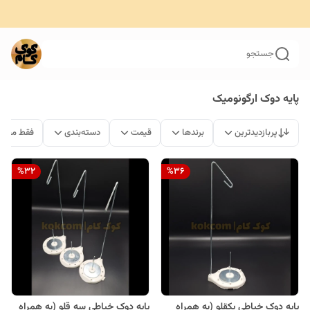
جستجو
پایه دوک ارگونومیک
پربازدیدترین
برندها
قیمت
دسته‌بندی
فقط محصو
%
32
%
36
پایه دوک خیاطی یکقلو (به همراه
پایه دوک خیاطی سه قلو (به همراه