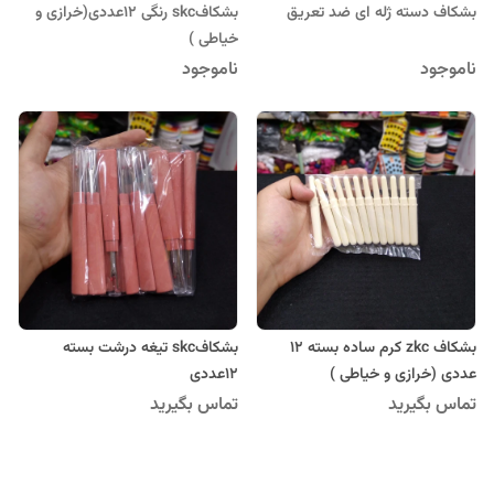
بشکاف دسته ژله ای ضد تعریق
بشکافskc رنگی 12عددی(خرازی و
خیاطی )
ناموجود
ناموجود
بشکاف zkc کرم ساده بسته 12
بشکافskc تیغه درشت بسته
عددی (خرازی و خیاطی )
12عددی
تماس بگیرید
تماس بگیرید