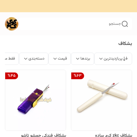
جستجو
بشکاف
پربازدیدترین
برندها
قیمت
دسته‌بندی
فقط محصو
%
45
%
63
بشکاف zkc کرم ساده
بشکاف فندکی جمشو تاشو