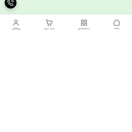
خانه
دسته‌بندی
سبد خرید
پروفایل
دسترسی سریع
چرا کوک کام؟
قوانین و مقررات
ارتباط با ما
سیاست حریم خصوصی
✅️کوک کام پاسخگوی همه نیازهای خیاطی شما!
از تولید کننده تا مصرف کننده همه اینجا مشتری ما هستند.