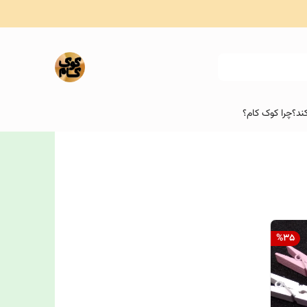
ند؟
چرا کوک کام؟
%
35