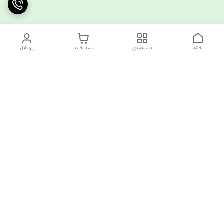
خانه
دسته‌بندی
سبد خرید
پروفایل
دسترسی سریع
چرا کوک کام؟
قوانین و مقررات
ارتباط با ما
سیاست حریم خصوصی
✅️کوک کام پاسخگوی همه نیازهای خیاطی شما!
از تولید کننده تا مصرف کننده همه اینجا مشتری ما هستند.