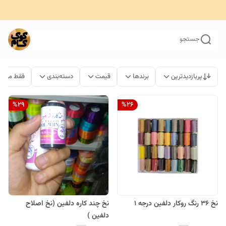
جستجو
پربازدیدترین
برندها
قیمت
دسته‌بندی
فقط محصو
%
29
%
26
نخ 36 رنگ روکار دلفین درجه ۱
نخ چند کاره دلفین (نخ اصلاح
دلفین )