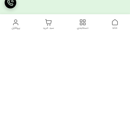
خانه
دسته‌بندی
سبد خرید
پروفایل
دسترسی سریع
چرا کوک کام؟
قوانین و مقررات
ارتباط با ما
سیاست حریم خصوصی
✅️کوک کام پاسخگوی همه نیازهای خیاطی شما!
از تولید کننده تا مصرف کننده همه اینجا مشتری ما هستند.