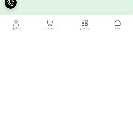
خانه
دسته‌بندی
سبد خرید
پروفایل
دسترسی سریع
چرا کوک کام؟
قوانین و مقررات
ارتباط با ما
سیاست حریم خصوصی
✅️کوک کام پاسخگوی همه نیازهای خیاطی شما!
از تولید کننده تا مصرف کننده همه اینجا مشتری ما هستند.