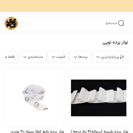
جستجو
نوار پرده توپی
پربازدیدترین
برندها
قیمت
دسته‌بندی
فقط محصو
نوار پرده پلیسه (پروانه)4 نخ درجه 1
نوار پرده پانچ اعلا بسته 40 متری