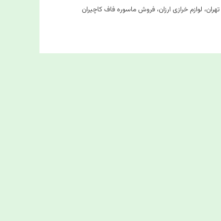
هران، لوازم خرازی ارزان، فروش ماسوره فاف کاچیران