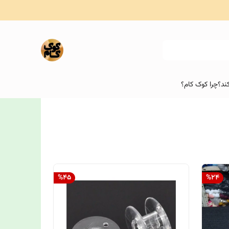
ند؟
چرا کوک کام؟
%
45
%
24