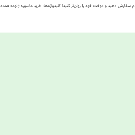
 سفارش دهید و دوخت خود را روان‌تر کنید! کلیدواژه‌ها: خرید ماسوره ژانومه عمده ت