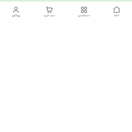
خانه
دسته‌بندی
سبد خرید
پروفایل
دسترسی سریع
چرا کوک کام؟
قوانین و مقررات
ارتباط با ما
سیاست حریم خصوصی
✅️کوک کام پاسخگوی همه نیازهای خیاطی شما!
از تولید کننده تا مصرف کننده همه اینجا مشتری ما هستند.
⏰️ساعت کاری : ۹ صبح تا ۶ عصر (غیرساعات‌کاری با
پشتیبانی مجازی در ارتباط باشید)