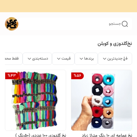
جستجو
نخ‌گلدوزی و کوبلن
جدیدترین
برندها
قیمت
دسته‌بندی
فقط محصولا
%
43
%
56
نخ عمامه ای ۱۰ رنگ متراژ زیاد
نخ گلدوزی 100 عددی (50رنگ )