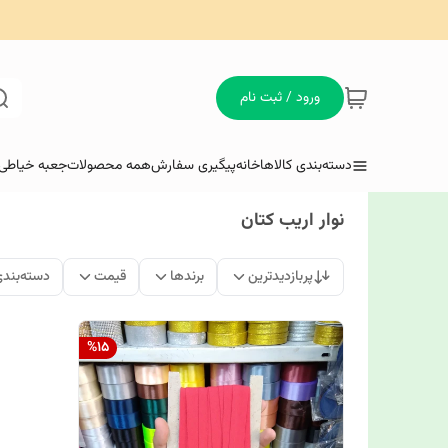
ورود / ثبت نام
دسته‌بندی کالاها
خانه
پیگیری سفارش
همه محصولات
جعبه خیاطی 
نوار اریب کتان
پربازدیدترین
برندها
قیمت
دسته‌بند
%
15