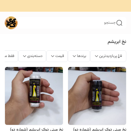
جستجو
نخ ابریشم
پربازدیدترین
برندها
قیمت
دسته‌بندی
فقط محصو
نخ مینی دوک ابریشم (شماره دو)
نخ مینی دوک ابریشم (شماره دو)