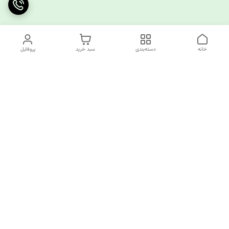
خانه
دسته‌بندی
سبد خرید
پروفایل
دسترسی سریع
چرا کوک کام؟
قوانین و مقررات
ارتباط با ما
سیاست حریم خصوصی
✅️کوک کام پاسخگوی همه نیازهای خیاطی شما!
از تولید کننده تا مصرف کننده همه اینجا مشتری ما هستند.