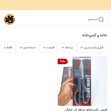
جستجو
خانه و آشپزخانه
پربازدیدترین
برندها
قیمت
دسته‌بندی
فقط محصو
%
50
قیچی آشپزخانه حرفه ای خانگی