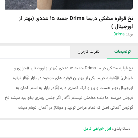
نخ قرقره مشکی دریما Drima جعبه 15 عددی (بهتر از
اورجینال )
برند:
Drima
توضیحات
نظرات کاربران
نخ قرقره مشکی دریما Drima جعبه ۱۵ عددی (بهتر از اورجینال )(خرازی و
خیاطی) 😎قرقره دریما یکی از بهترین قرقره های موجود در بازار 😬از قرقره
اورجینال بهتر هست و پرز و کرک کمتری داره 🤗در بازار به اسم آلمان به
فروش میرسه اما بنده مطمئن نیستم 🙄باز اگر جنس بهتری بخوایید میشه نخ
گوترمن آلمانی اصل که تمام مراحل تولید و مونتاژ در آلمان انجام میشه
دسته‌بندی
:
ابزار خیاطی کامل