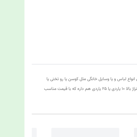
انواع لباس و یا وسایل خانگی مثل کوسن یا رو تختی یا
هر چیز دیگه ای که فکر میکنید استفاده کنید این محصول با عرض های متفاوت از کوک کام قابل تهیه است... این محصول دو مدل ۱ متری و متراژ بالا ۱۰ یاردی یا ۲۵ یاردی هم داره که با قیمت مناسب