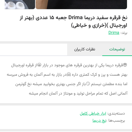
نخ قرقره سفید دریما Drima جعبه 15 عددی (بهتر از
اورجینال )(خرازی و خیاطی)
برند:
Drima
توضیحات
نظرات کاربران
😎قرقره دریما یکی از بهترین قرقره های موجود در بازار 😬از قرقره اورجینال
بهتر هست و پرز و کرک کمتری داره 🤗در بازار به اسم آلمان به فروش میرسه
اما بنده مطمئن نیستم 🙄باز اگر جنس بهتری بخوایید میشه نخ گوترمن
آلمانی اصل که تمام مراحل تولید و مونتاژ در آلمان انجام میشه
دسته‌بندی
:
ابزار خیاطی کامل
برچسب‌ها :
نخ دریما