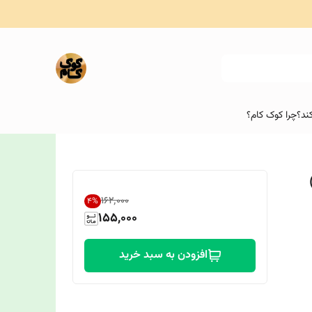
ند؟
چرا کوک کام؟
ت)
۱۶۲٬۰۰۰
4
%
155,000
افزودن به سبد خرید