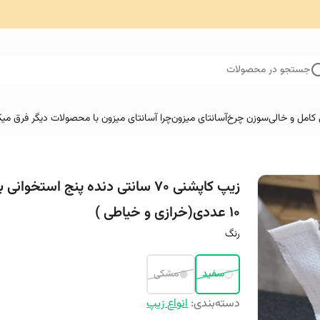
جستجو در محصولات
کامل و خالی
سوزن چرخ
آسانتای میزون
چرا آسانتای میزون با محصولات دیگر فرق میک
زیپ کاپشنی 70 سانتی دنده پنج استخوان
10 عددی(خرازی و خیاطی )
رنگ
سفید
مشکی
دسته‌بندی
:
انواع زیپ