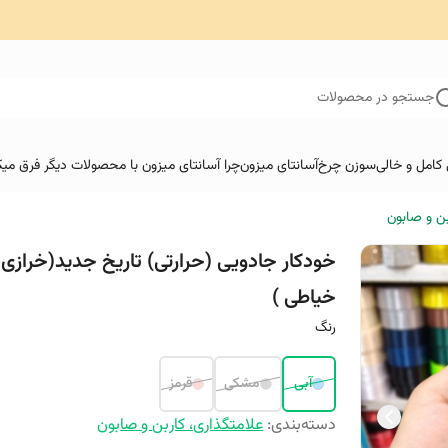
جستجو در محصولات
کامل و خالی
سوزن چرخ
آسانتای میزون
چرا آسانتای میزون با محصولات دیگر فرق میک
بن و صابون
خودکار جادویی (حرارتی) تاریخ جدید(خرازی 
خیاطی )
رنگ
آبی
مشکی
قرمز
دسته‌بندی
:
علامتگذاری، کاربن و صابون