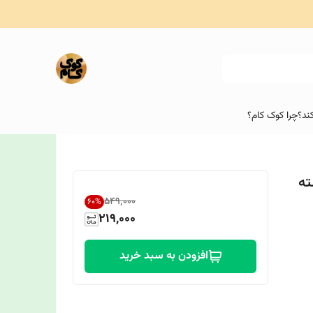
ند؟
چرا کوک کام؟
تی بسته
۵۴۹٬۰۰۰
60
%
219,000
افزودن به سبد خرید