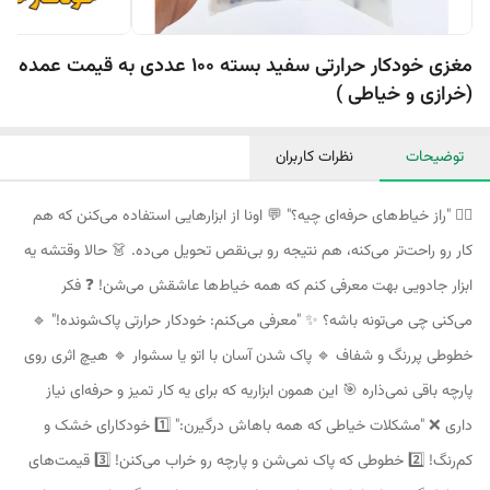
مغزی خودکار حرارتی سفید بسته 100 عددی به قیمت عمده
(خرازی و خیاطی )
توضیحات
نظرات کاربران
🕵️‍♀️ "راز خیاط‌های حرفه‌ای چیه؟" 💬 اونا از ابزارهایی استفاده می‌کنن که هم
کار رو راحت‌تر می‌کنه، هم نتیجه رو بی‌نقص تحویل می‌ده. 👗 حالا وقتشه یه
ابزار جادویی بهت معرفی کنم که همه خیاط‌ها عاشقش می‌شن! ❓ فکر
می‌کنی چی می‌تونه باشه؟ ✨ "معرفی می‌کنم: خودکار حرارتی پاک‌شونده!" 🔹
خطوطی پررنگ و شفاف 🔹 پاک شدن آسان با اتو یا سشوار 🔹 هیچ اثری روی
پارچه باقی نمی‌ذاره 🎯 این همون ابزاریه که برای یه کار تمیز و حرفه‌ای نیاز
داری ❌ "مشکلات خیاطی که همه باهاش درگیرن:" 1️⃣ خودکارای خشک و
کم‌رنگ! 2️⃣ خطوطی که پاک نمی‌شن و پارچه رو خراب می‌کنن! 3️⃣ قیمت‌های