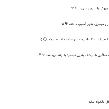
روکی را از بین می‌برد. 👔🩳
ر و روسری، بدون آسیب و لکه. 🖤🧣
 کافی است تا لباس‌هایتان صاف و آماده شوند. ⏱️💧
ن، صافین همیشه بهترین عملکرد را ارائه می‌دهد. 🩳👗