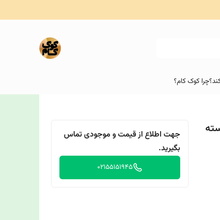
ند؟
چرا کوک کام؟
ری) بسته
جهت اطلاع از قیمت و موجودی تماس
بگیرید.
02155151945