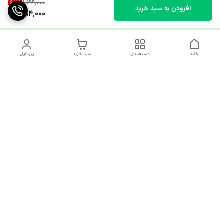
۱٬۶۹۹٬۰۰۰
65
%
افزودن به سبد خرید
584,000
خانه
دسته‌بندی
سبد خرید
پروفایل
دسترسی سریع
چرا کوک کام؟
قوانین و مقررات
ارتباط با ما
سیاست حریم خصوصی
✅️کوک کام پاسخگوی همه نیازهای خیاطی شما!
از تولید کننده تا مصرف کننده همه اینجا مشتری ما هستند.