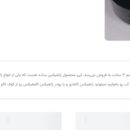
عملا این محصول ۲.۸ تقریبی هست اما این محصول به اسم ۳ سانت به فروش می‌رسد. این محصول زانفیکس ساده
آب رو بخوایید میتونید رانفیکس کاغذی و یا پودر زانفیکس کامفیکس رو از کوک کام