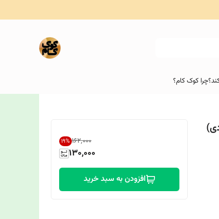
ند؟
چرا کوک کام؟
شکی(بسته 80 یاردی)
۱۶۲٬۰۰۰
19
%
130,000
افزودن به سبد خرید