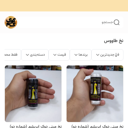
جستجو
نخ طاووس
جدیدترین
برندها
قیمت
دسته‌بندی
فقط محصولا
نخ مینی دوک ابریشم (شماره دو)
نخ مینی دوک ابریشم (شماره دو)