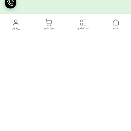
خانه
دسته‌بندی
سبد خرید
پروفایل
دسترسی سریع
چرا کوک کام؟
قوانین و مقررات
ارتباط با ما
سیاست حریم خصوصی
✅️کوک کام پاسخگوی همه نیازهای خیاطی شما!
از تولید کننده تا مصرف کننده همه اینجا مشتری ما هستند.