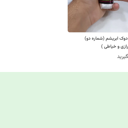
دوک ابریشم (شماره دو)
زی و خیاطی )
یرید