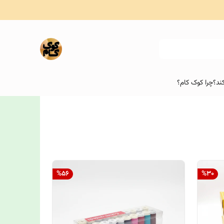
ند؟
چرا کوک کام؟
%
56
%
30