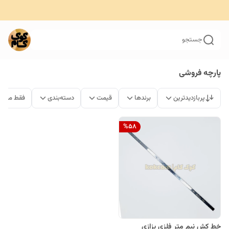
جستجو
پارچه فروشی
پربازدیدترین
برندها
قیمت
دسته‌بندی
فقط محصو
%
58
خط کش نیم متر فلزی بزازی