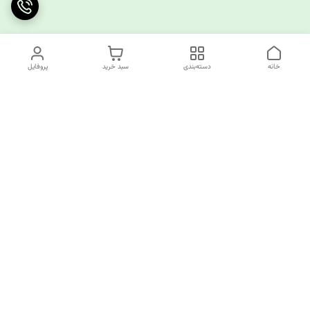
خانه
دسته‌بندی
سبد خرید
پروفایل
دسترسی سریع
چرا کوک کام؟
قوانین و مقررات
ارتباط با ما
سیاست حریم خصوصی
✅️کوک کام پاسخگوی همه نیازهای خیاطی شما!
از تولید کننده تا مصرف کننده همه اینجا مشتری ما هستند.