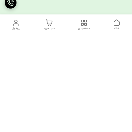
خانه
دسته‌بندی
سبد خرید
پروفایل
دسترسی سریع
چرا کوک کام؟
قوانین و مقررات
ارتباط با ما
سیاست حریم خصوصی
✅️کوک کام پاسخگوی همه نیازهای خیاطی شما!
از تولید کننده تا مصرف کننده همه اینجا مشتری ما هستند.