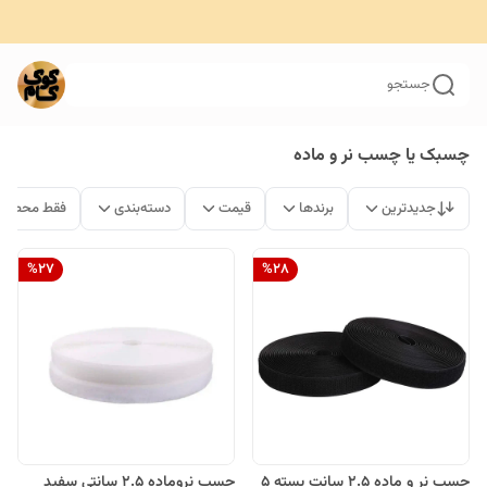
جستجو
چسبک یا چسب نر و ماده
جدیدترین
برندها
قیمت
دسته‌بندی
فقط محصولا
%
27
%
28
چسب نر و ماده 2.5 سانت بسته 5
چسب نروماده 2.5 سانتی سفید