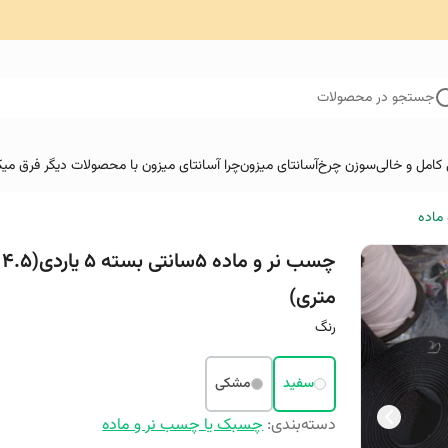
جستجو در محصولات
کامل و خالی
سوزن چرخ
آسانتای میزون
چرا آسانتای میزون با محصولات دیگر فرق میک
ماده
چسب نر و ماده 5سانتی بسته 5 یاردی(4.5
متری)
رنگ
سفید
مشکی
دسته‌بندی
:
چسبک یا چسب نر و ماده