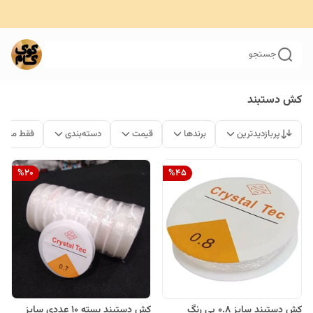
جستجو
کش دستبند
پربازدیدترین
برندها
قیمت
دسته‌بندی
فقط محصو
%
20
%
45
کش دستبند سایز 0.8 بی رنگ
کش دستبند بسته 10 عددی سایز