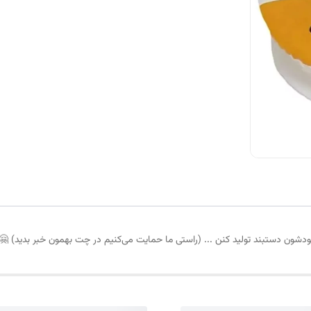
د تولید کنن ... (راستی ما حمایت می‌کنیم در چت بهمون خبر بدید) 🤗در سایز های 0.6 و 0‌.7 و