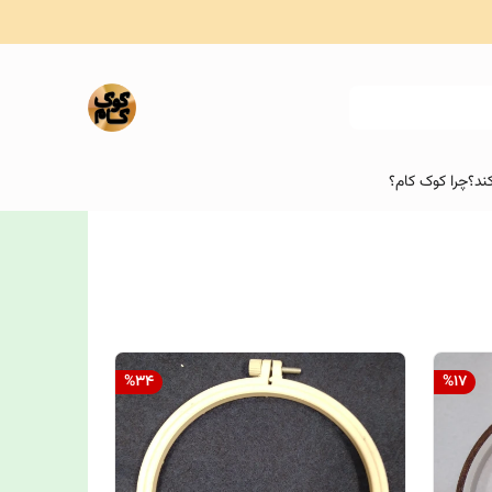
ند؟
چرا کوک کام؟
%
34
%
17