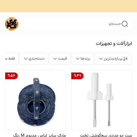
جستجو
ابزارآلات و تجهیزات
پربازدیدترین
برندها
قیمت
دسته‌بندی
فقط محصو
%
56
%
49
ست دو عددی پیچ‌گوشتی تخت
مارک سایز لباس مدیوم M رنگ