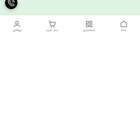
خانه
دسته‌بندی
سبد خرید
پروفایل
دسترسی سریع
چرا کوک کام؟
قوانین و مقررات
ارتباط با ما
سیاست حریم خصوصی
✅️کوک کام پاسخگوی همه نیازهای خیاطی شما!
از تولید کننده تا مصرف کننده همه اینجا مشتری ما هستند.