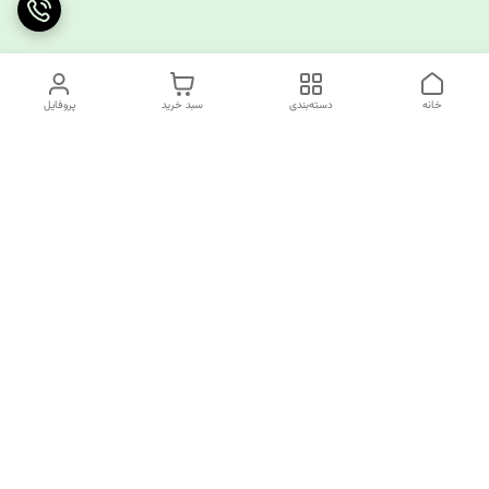
خانه
دسته‌بندی
سبد خرید
پروفایل
دسترسی سریع
چرا کوک کام؟
قوانین و مقررات
ارتباط با ما
سیاست حریم خصوصی
✅️کوک کام پاسخگوی همه نیازهای خیاطی شما!
از تولید کننده تا مصرف کننده همه اینجا مشتری ما هستند.